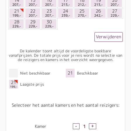
14
15
16
17
18
19
20
207,-
207,-
207,-
213,-
212,-
213,-
207,-
21
22
23
24
25
26
27
199,-
207,-
207,-
239,-
270,-
242,-
229,-
28
29
30
229,-
229,-
229,-
Verwijderen
De kalender toont altijd de voordeligste boekbare
vanafprijzen. De totale prijs voor je reis wordt na selectie van
de reizigers en kamers in het overzicht weergegeven.
21
Niet beschikbaar
Beschikbaar
21
Laagste prijs
199,-
Selecteer het aantal kamers en het aantal reizigers:
-
+
1
Kamer