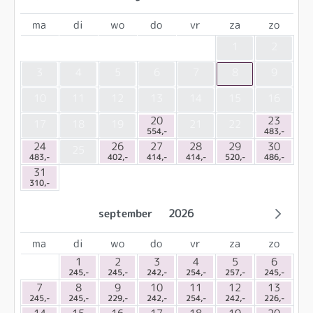
ma
di
wo
do
vr
za
zo
1
2
3
4
5
6
7
8
9
10
11
12
13
14
15
16
20
23
17
18
19
21
22
554,-
483,-
24
26
27
28
29
30
25
483,-
402,-
414,-
414,-
520,-
486,-
31
310,-
september
2026
ma
di
wo
do
vr
za
zo
1
2
3
4
5
6
245,-
245,-
242,-
254,-
257,-
245,-
7
8
9
10
11
12
13
245,-
245,-
229,-
242,-
254,-
242,-
226,-