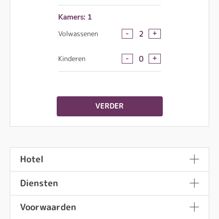
Kamers: 1
-
+
2
Volwassenen
-
+
0
Kinderen
VERDER
Aanbieding geldig tot:
10.10.2026
Beschikbaar: augustus 2026 - oktober 2026
Hotel
miaflor Familien- & Aktivresort
Diensten
Oostenrijk
Tirol
Ried im Oberinntal
Voorwaarden