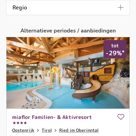
2x Halfpension Plus per
199
,- €
vanaf
persoon
Regio
De organisator van je reis is onze partner:
Travel Partner GmbH
Alternatieve periodes / aanbiedingen
NU BOEKEN
tot
*
-29%
miaflor Familien- & Aktivresort
Oostenrijk
Tirol
Ried im Oberinntal