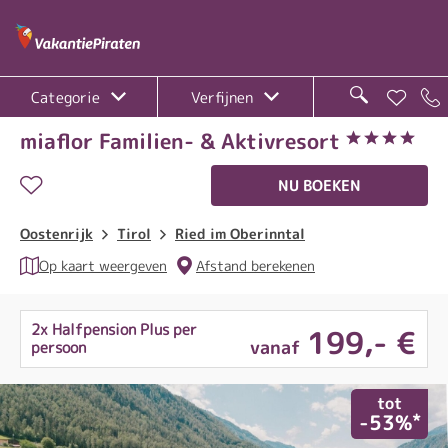
Categorie
Verfijnen
miaflor Familien- & Aktivresort
NU BOEKEN
Oostenrijk
Tirol
Ried im Oberinntal
Op kaart weergeven
Afstand berekenen
2x Halfpension Plus per
199
,- €
vanaf
persoon
tot
*
-53%