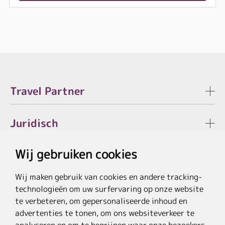
Travel Partner
Juridisch
Wij gebruiken cookies
Wij maken gebruik van cookies en andere tracking-
* De besparing verwijst naar de actuele lijstprijzen van de hotels, bij
technologieën om uw surfervaring op onze website
pakketaanbiedingen naar de som van de prijzen van de afzonderlijke diensten.
**Doorstreepte prijzen verwijzen naar de oorspronkelijke prijzen van de
te verbeteren, om gepersonaliseerde inhoud en
reisorganisator.
advertenties te tonen, om ons websiteverkeer te