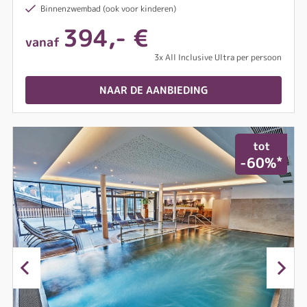
Binnenzwembad (ook voor kinderen)
394,- €
vanaf
3x All Inclusive Ultra per persoon
NAAR DE AANBIEDING
tot
*
-60%