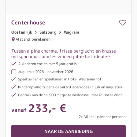
Centerhouse
Oostenrijk
Salzburg
Wagrain
Afstand berekenen
Tussen alpine charme, frisse berglucht en knusse
ontspanningsruimtes vinden jullie het ideale
vertrekpunt voor avontuurlijke dagen in het
2 kinderen tot en met 5 jaar gratis
Salzburger Land.
augustus 2026 - november 2026
Speeltuinen en speelkamer in Hotel Wagrainerhof
Kinderopvang tijdens de vakantieperiodes in juli en augustus in Hotel Wagrainerhof
Gebruik van de ca. 900 m² grote wellnessruimte in Hotel Wagrainerhof
233,- €
vanaf
2x All Inclusive per persoon
NAAR DE AANBIEDING