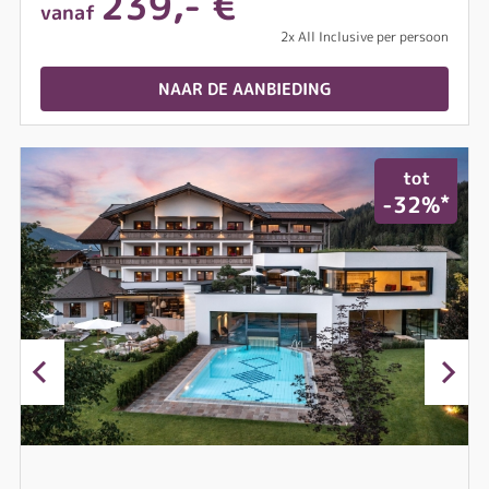
239,- €
vanaf
2x All Inclusive per persoon
NAAR DE AANBIEDING
tot
*
-32%