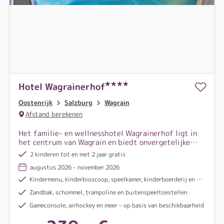
Hotel Wagrainerhof
Oostenrijk
Salzburg
Wagrain
Afstand berekenen
Het familie- en wellnesshotel Wagrainerhof ligt in
het centrum van Wagrain en biedt onvergetelijke
zomerdagen voor gezinnen, wandelaars en sportieve
2 kinderen tot en met 2 jaar gratis
vakantiegangers.
augustus 2026 - november 2026
Kindermenu, kinderbioscoop, speelkamer, kinderboerderij en meer
Zandbak, schommel, trampoline en buitenspeeltoestellen
Gameconsole, airhockey en meer – op basis van beschikbaarheid