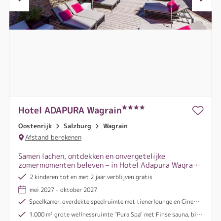
Hotel ADAPURA Wagrain
Oostenrijk
Salzburg
Wagrain
Afstand berekenen
Samen lachen, ontdekken en onvergetelijke
zomermomenten beleven – in Hotel Adapura Wagrain
komt het hele gezin niets tekort!
2 kinderen tot en met 2 jaar verblijven gratis
mei 2027 - oktober 2027
Speelkamer, overdekte speelruimte met tienerlounge en Cinema4Kids
1.000 m² grote wellnessruimte "Pura Spa" met Finse sauna, biosauna, textielsauna, stoombad, infraroodcabine en ontspanningsruimte met buitenterras (toegang vanaf 15 jaar)