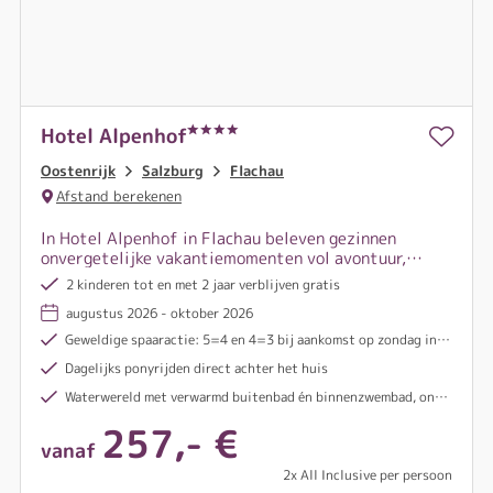
Hotel Alpenhof
Oostenrijk
Salzburg
Flachau
Afstand berekenen
In Hotel Alpenhof in Flachau beleven gezinnen
onvergetelijke vakantiemomenten vol avontuur,
ontspanning en kostbare tijd samen, midden in de
2 kinderen tot en met 2 jaar verblijven gratis
bergen van Salzburg.
augustus 2026 - oktober 2026
Geweldige spaaractie: 5=4 en 4=3 bij aankomst op zondag in bepaalde periodes
Dagelijks ponyrijden direct achter het huis
Waterwereld met verwarmd buitenbad én binnenzwembad, onderwatermuziek en geïntegreerde whirlpool
257,- €
vanaf
2x All Inclusive per persoon