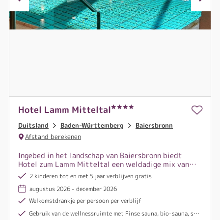
Hotel Lamm Mitteltal
Duitsland
Baden-Württemberg
Baiersbronn
Afstand berekenen
Ingebed in het landschap van Baiersbronn biedt
Hotel zum Lamm Mitteltal een weldadige mix van
rust, culinair genot en warme authenticiteit.
2 kinderen tot en met 5 jaar verblijven gratis
augustus 2026 - december 2026
Welkomstdrankje per persoon per verblijf
Gebruik van de wellnessruimte met Finse sauna, bio-sauna, stoombad & binnenzwembad