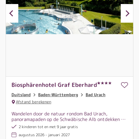
Biosphärenhotel Graf Eberhard
Duitsland
Baden-Württemberg
Bad Urach
Afstand berekenen
Wandelen door de natuur rondom Bad Urach,
panoramapaden op de Schwäbische Alb ontdekken –
en daarna heerlijk ontspannen in de weldadige
2 kinderen tot en met 9 jaar gratis
warmte van de AlbThermen Bad Urach.
augustus 2026 - januari 2027