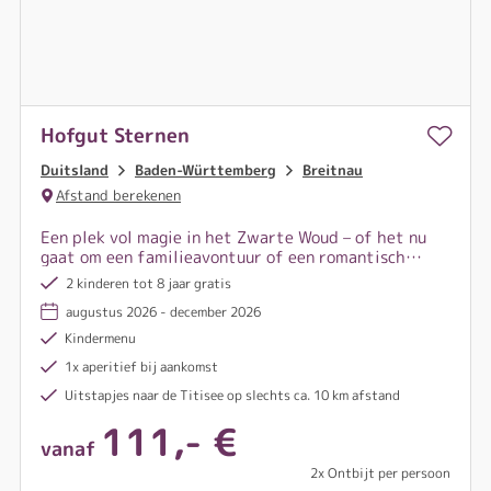
Hofgut Sternen
Duitsland
Baden-Württemberg
Breitnau
Afstand berekenen
Een plek vol magie in het Zwarte Woud – of het nu
gaat om een familieavontuur of een romantisch
uitje met z’n tweeën: hier begint jullie bijzondere
2 kinderen tot 8 jaar gratis
tijd te midden van natuur, genot en onvergetelijke
augustus 2026 - december 2026
momenten.
Kindermenu
1x aperitief bij aankomst
Uitstapjes naar de Titisee op slechts ca. 10 km afstand
111,- €
vanaf
2x Ontbijt per persoon