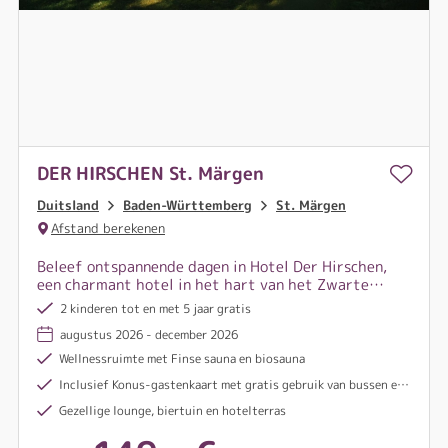
DER HIRSCHEN St. Märgen
Duitsland
Baden-Württemberg
St. Märgen
Afstand berekenen
Beleef ontspannende dagen in Hotel Der Hirschen,
een charmant hotel in het hart van het Zwarte
Woud, dat je verwelkomt met warme gastvrijheid,
2 kinderen tot en met 5 jaar gratis
comfort en een ligging dicht bij de natuur.
augustus 2026 - december 2026
Wellnessruimte met Finse sauna en biosauna
Inclusief Konus-gastenkaart met gratis gebruik van bussen en treinen in de regio Schwarzwald, evenals gratis of gereduceerde toegang tot talrijke recreatieve en culturele voorzieningen
Gezellige lounge, biertuin en hotelterras