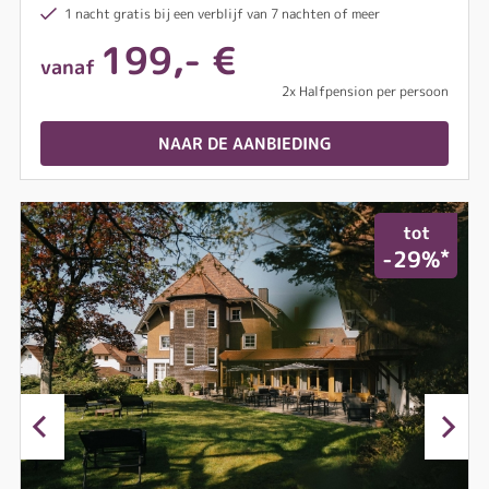
1 nacht gratis bij een verblijf van 7 nachten of meer
199,- €
vanaf
2x Halfpension per persoon
NAAR DE AANBIEDING
tot
*
-29%