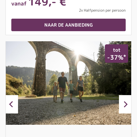
149,- €
vanaf
2x Halfpension per persoon
NAAR DE AANBIEDING
tot
*
-37%