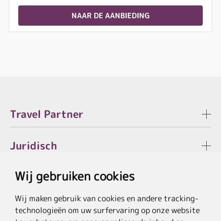
NAAR DE AANBIEDING
Travel Partner
Juridisch
Wij gebruiken cookies
Wij maken gebruik van cookies en andere tracking-
* De besparing verwijst naar de actuele lijstprijzen van de hotels, bij
technologieën om uw surfervaring op onze website
pakketaanbiedingen naar de som van de prijzen van de afzonderlijke diensten.
**Doorstreepte prijzen verwijzen naar de oorspronkelijke prijzen van de