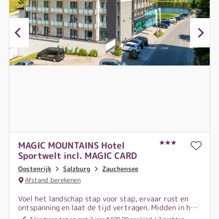
MAGIC MOUNTAINS Hotel
Sportwelt incl. MAGIC CARD
Oostenrijk
Salzburg
Zauchensee
Afstand berekenen
Voel het landschap stap voor stap, ervaar rust en
ontspanning en laat de tijd vertragen. Midden in het
Salzburger Land kunt u zachtjes aan het dagelijks