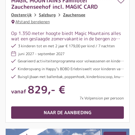
MAGIC MOUNTAINS Familotel
Zauchenseehof incl. MAGIC CARD
Oostenrijk
Salzburg
Zauchensee
Afstand berekenen
Op 1.350 meter hoogte biedt Magic Mountains alles
wat een geslaagde zomervakantie in de bergen zo
bijzonder maakt. Begeleide outdoor-avonturen,
3 kinderen tot en met 2 jaar € 179,00 per kind / 7 nachten
professionele begeleiding en talloze
juni 2027 - september 2027
natuurbelevenissen zorgen elke dag opnieuw voor
onvergetelijke momenten.
Gevarieerd activiteitenprogramma voor volwassenen en kinderen
Kinderopvang in Happy"s BOBO Erlebniswelt voor kinderen vanaf 1 jaar, dagelijks van 08:30 tot 18:00 uur (behalve op zaterdag)
Buisglijbaan met ballenbak, poppenhoek, kinderbioscoop, knutselatelier, kinderbibliotheek en speelruimte
829,- €
vanaf
7x Volpension per persoon
NAAR DE AANBIEDING