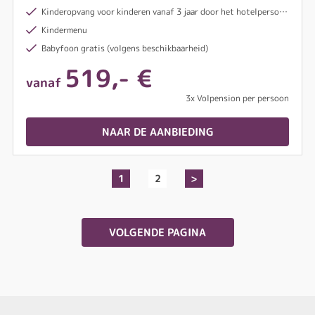
Kinderopvang voor kinderen vanaf 3 jaar door het hotelpersoneel (nadere informatie ter plaatse)
Kindermenu
Babyfoon gratis (volgens beschikbaarheid)
519,- €
vanaf
3x Volpension per persoon
NAAR DE AANBIEDING
1
2
>
VOLGENDE PAGINA