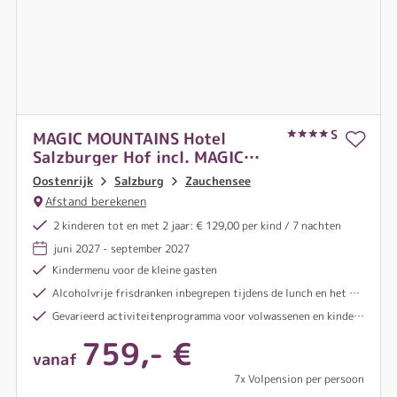
S
MAGIC MOUNTAINS Hotel
Salzburger Hof incl. MAGIC
CARD
Oostenrijk
Salzburg
Zauchensee
Afstand berekenen
2 kinderen tot en met 2 jaar: € 129,00 per kind / 7 nachten
juni 2027 - september 2027
Kindermenu voor de kleine gasten
Alcoholvrije frisdranken inbegrepen tijdens de lunch en het diner
Gevarieerd activiteitenprogramma voor volwassenen en kinderen
759,- €
vanaf
7x Volpension per persoon