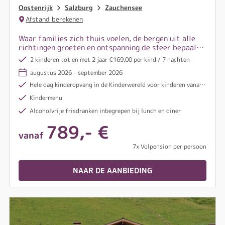
Oostenrijk
Salzburg
Zauchensee
Afstand berekenen
Waar families zich thuis voelen, de bergen uit alle
richtingen groeten en ontspanning de sfeer bepaalt
— daar wacht een bijzondere plek op u.
2 kinderen tot en met 2 jaar €169,00 per kind / 7 nachten
augustus 2026 - september 2026
Hele dag kinderopvang in de Kinderwereld voor kinderen vanaf 3 jaar – dagelijks van 9:00 tot 21:00 uur (behalve op zaterdag)
Kindermenu
Alcoholvrije frisdranken inbegrepen bij lunch en diner
789,- €
vanaf
7x Volpension per persoon
NAAR DE AANBIEDING