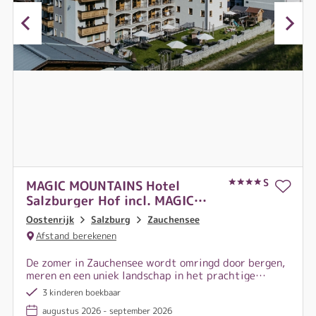
S
MAGIC MOUNTAINS Hotel
Salzburger Hof incl. MAGIC
CARD
Oostenrijk
Salzburg
Zauchensee
Afstand berekenen
De zomer in Zauchensee wordt omringd door bergen,
meren en een uniek landschap in het prachtige
Salzburger Land. De regio biedt tijdens de
3 kinderen boekbaar
zomervakantie niet alleen ontspanning en actie,
augustus 2026 - september 2026
maar ook talloze betoverende vakantiedagen.