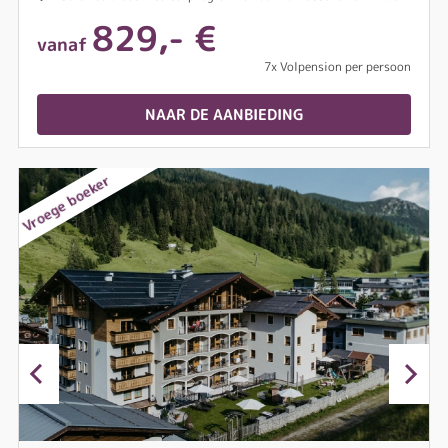
829,- €
vanaf
7x Volpension per persoon
NAAR DE AANBIEDING
Vroege boeker