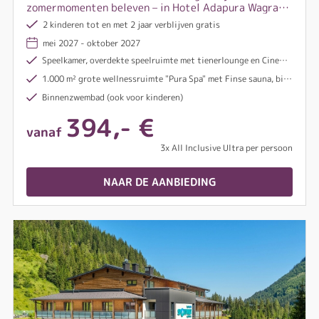
zomermomenten beleven – in Hotel Adapura Wagrain
komt het hele gezin niets tekort!
2 kinderen tot en met 2 jaar verblijven gratis
mei 2027 - oktober 2027
Speelkamer, overdekte speelruimte met tienerlounge en Cinema4Kids
1.000 m² grote wellnessruimte "Pura Spa" met Finse sauna, biosauna, textielsauna, stoombad, infraroodcabine en ontspanningsruimte met buitenterras (toegang vanaf 15 jaar)
Binnenzwembad (ook voor kinderen)
394,- €
vanaf
3x All Inclusive Ultra per persoon
NAAR DE AANBIEDING