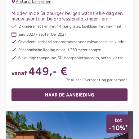
Afstand berekenen
Midden in de Salzburger bergen wacht elke dag een
nieuw avontuur. De professionele kinder- en
jeugdbegeleiding zorgt met een afwisselend
2 kinderen tot en met 14 jaar gratis, boekbaar met maximaal 4 kinderen
programma voor onvergetelijke belevenissen en heel
juni 2027 - september 2027
veel blije gezichten.
Gevarieerd activiteitenprogramma voor volwassenen en kinderen
Panoramische ligging op ca. 1.350 meter hoogte
6-voudige trampoline, 3D-boogschietparcours, oefen-klettersteig en nog veel meer
449,- €
vanaf
7x Alleen Overnachting per persoon
NAAR DE AANBIEDING
tot
*
-10%