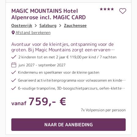
MAGIC MOUNTAINS Hotel
Alpenrose incl. MAGIC CARD
Oostenrijk
Salzburg
Zauchensee
Afstand berekenen
Avontuur voor de kleintjes, ontspanning voor de
groten. Bij Magic Mountains zorgt een ervaren
internationaal team elke dag voor leuke
2 kinderen tot en met 2 jaar € 119,00 per kind / 7 nachten
belevenissen, terwijl in de 1.000 m² grote
juni 2027 - september 2027
wellnessruimte van Hotel Alpenrose heerlijke
ontspanning op u wacht.
Kindermenu en speelkamer voor de kleine gasten
Gevarieerd activiteitenprogramma voor volwassenen en kinderen
6-voudige trampoline, 3D-boogschietparcours, oefen-klettersteig en nog veel meer
759,- €
vanaf
7x Volpension per persoon
NAAR DE AANBIEDING