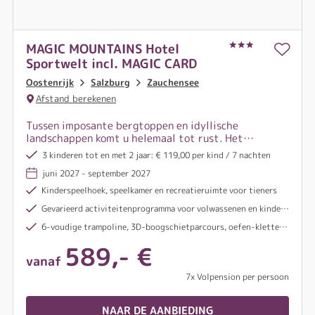
MAGIC MOUNTAINS Hotel
Sportwelt incl. MAGIC CARD
Oostenrijk
Salzburg
Zauchensee
Afstand berekenen
Tussen imposante bergtoppen en idyllische
landschappen komt u helemaal tot rust. Het
Salzburger Land betovert met ongerepte natuur,
3 kinderen tot en met 2 jaar: € 119,00 per kind / 7 nachten
weldadige rust en bijzondere momenten die nieuwe
juni 2027 - september 2027
energie geven.
Kinderspeelhoek, speelkamer en recreatieruimte voor tieners
Gevarieerd activiteitenprogramma voor volwassenen en kinderen
6-voudige trampoline, 3D-boogschietparcours, oefen-klettersteig en nog veel meer
589,- €
vanaf
7x Volpension per persoon
NAAR DE AANBIEDING