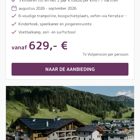
3 kinderen tot en met 2 jaar €109,00 per kind / 7 nachten
leven ontsnappen en nieuwe energie opdoen voor
augustus 2026 - september 2026
lichaam en geest.
6‑voudige trampoline, boogschietplaats, oefen‑via ferrata en meer
Kinderhoek, speelkamer en jongerenruimte
Voetbalkamp, zeil- en surfschool
629,- €
vanaf
7x Volpension per persoon
NAAR DE AANBIEDING