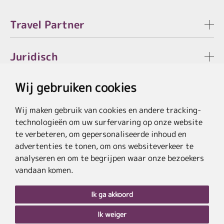
Travel Partner
Juridisch
Wij gebruiken cookies
Wij maken gebruik van cookies en andere tracking-
* De besparing verwijst naar de actuele lijstprijzen van de hotels, bij
technologieën om uw surfervaring op onze website
pakketaanbiedingen naar de som van de prijzen van de afzonderlijke diensten.
**Doorstreepte prijzen verwijzen naar de oorspronkelijke prijzen van de
te verbeteren, om gepersonaliseerde inhoud en
reisorganisator.
advertenties te tonen, om ons websiteverkeer te
analyseren en om te begrijpen waar onze bezoekers
vandaan komen.
Ik ga akkoord
Ik weiger