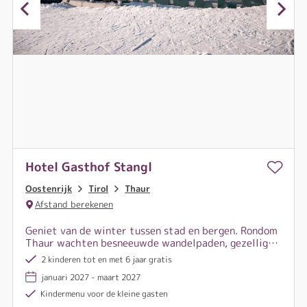
Hotel Gasthof Stangl
Oostenrijk
Tirol
Thaur
Afstand berekenen
Geniet van de winter tussen stad en bergen. Rondom
Thaur wachten besneeuwde wandelpaden, gezellige
berghutten en het skigebied Glungezer, terwijl
2 kinderen tot en met 6 jaar gratis
Innsbruck op slechts enkele minuten afstand ligt.
januari 2027 - maart 2027
Kindermenu voor de kleine gasten