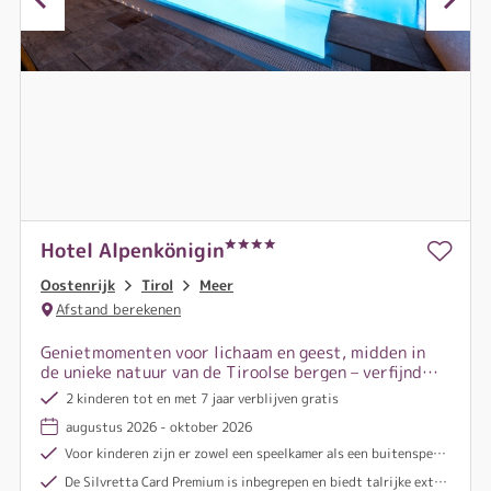
Hotel Alpenkönigin
Oostenrijk
Tirol
Meer
Afstand berekenen
Genietmomenten voor lichaam en geest, midden in
de unieke natuur van de Tiroolse bergen – verfijnde
culinaire hoogstandjes, ontspannende wellness en
2 kinderen tot en met 7 jaar verblijven gratis
een breed aanbod aan sportieve activiteiten
augustus 2026 - oktober 2026
wachten op jullie!
Voor kinderen zijn er zowel een speelkamer als een buitenspeeltuin beschikbaar
De Silvretta Card Premium is inbegrepen en biedt talrijke extra’s, zoals gratis en onbeperkt gebruik van de bergbanen in Ischgl, Galtür, See, Montafon en meer, evenals vrije doorgang over de Silvretta Hochalpenstraße