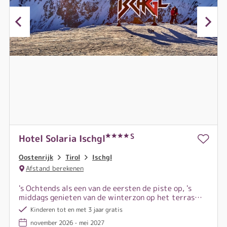
S
Hotel Solaria Ischgl
Oostenrijk
Tirol
Ischgl
Afstand berekenen
's Ochtends als een van de eersten de piste op, 's
middags genieten van de winterzon op het terras
van een berghut en 's avonds heerlijk ontspannen in
Kinderen tot en met 3 jaar gratis
de spa. De winter in Ischgl zit vol onvergetelijke
november 2026 - mei 2027
momenten