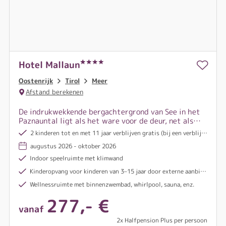
Hotel Mallaun
Oostenrijk
Tirol
Meer
Afstand berekenen
De indrukwekkende bergachtergrond van See in het
Paznauntal ligt als het ware voor de deur, net als
het bergstation van het wandel- en skigebied See,
2 kinderen tot en met 11 jaar verblijven gratis (bij een verblijf vanaf 3 nachten)
en talloze mogelijkheden om een actieve vakantie
augustus 2026 - oktober 2026
door te brengen in een van de mooiste berggebieden.
Indoor speelruimte met klimwand
Kinderopvang voor kinderen van 3–15 jaar door externe aanbieders (tegen betaling)
Wellnessruimte met binnenzwembad, whirlpool, sauna, enz.
277,- €
vanaf
2x Halfpension Plus per persoon