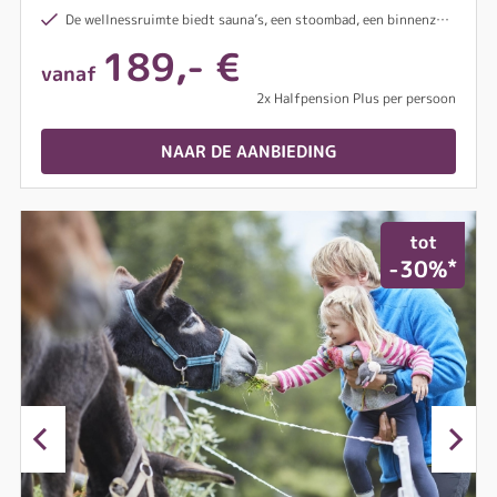
De wellnessruimte biedt sauna’s, een stoombad, een binnenzwembad en nog veel meer ontspanningsmogelijkheden
189,- €
vanaf
2x Halfpension Plus per persoon
NAAR DE AANBIEDING
tot
*
-30%