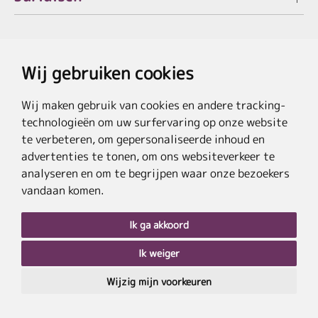
Wij gebruiken cookies
* De besparing verwijst naar de actuele lijstprijzen van de hotels, bij
pakketaanbiedingen naar de som van de prijzen van de afzonderlijke diensten.
**Doorstreepte prijzen verwijzen naar de oorspronkelijke prijzen van de
Wij maken gebruik van cookies en andere tracking-
reisorganisator.
technologieën om uw surfervaring op onze website
te verbeteren, om gepersonaliseerde inhoud en
advertenties te tonen, om ons websiteverkeer te
analyseren en om te begrijpen waar onze bezoekers
vandaan komen.
Ik ga akkoord
Ik weiger
naar
boven
Wijzig mijn voorkeuren
Postcode