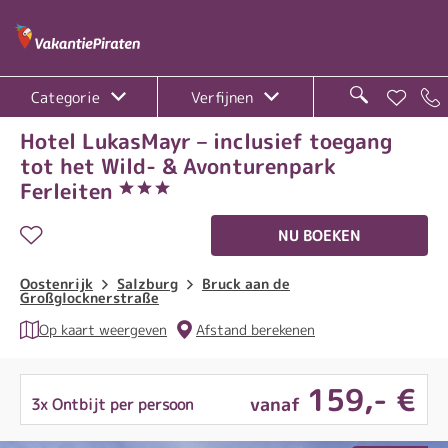
Categorie
Verfijnen
Hotel LukasMayr – inclusief toegang
tot het Wild- & Avonturenpark
Ferleiten
NU BOEKEN
Oostenrijk
Salzburg
Bruck aan de
Großglocknerstraße
Op kaart weergeven
Afstand berekenen
159
,- €
vanaf
3x Ontbijt per persoon