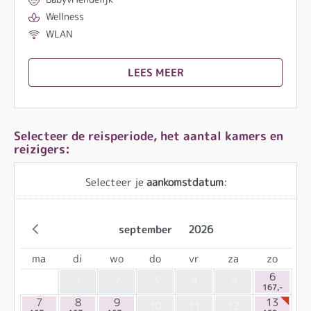
Wellness
WLAN
LEES MEER
Selecteer de reisperiode, het aantal kamers en
reizigers:
Selecteer je
aankomstdatum
:
september
2026
ma
di
wo
do
vr
za
zo
6
1
2
3
4
5
167,-
7
8
9
13
10
11
12